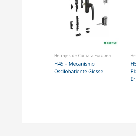
Herrajes de Cámara Europea
He
H45 – Mecanismo
H5
Oscilobatiente Giesse
Pl
E